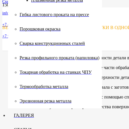
Плазменная резка металла
Схема проезда
info@strop-nn.ru
Гибка листового проката на прессе
+7 (831) 2 88 00 00
ВЕСЬ КОМПЛЕКС УСЛУГ МЕТАЛЛООБРАБОТКИ В ОДН
Порошковая окраска
+7 930 801-97-71
Сварка конструкционных сталей
Точение
Резка профильного проката (напиловка)
— снятие слоя материала с поверхности детали
Отрезка и обработка канавок
— отделение части обраба
Токарная обработка на станках ЧПУ
Резьбонарезание
— создание резьбы на поверхности дета
Термообработка металла
Фрезерование
— удаление излишков материала с заготов
Сверление
— создание отверстий в детали с помощью сп
Эрозионная резка металла
Растачивание
— уточнение размеров и качества поверхн
ГАЛЕРЕЯ