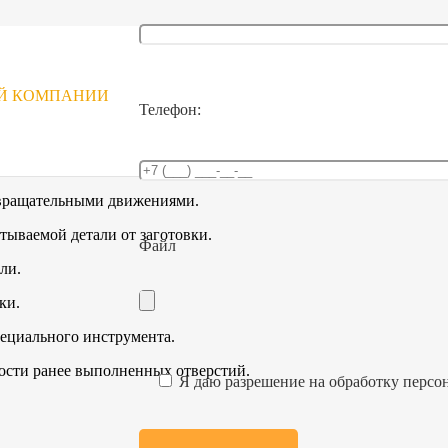
ОЙ КОМПАНИИ
Телефон:
 вращательными движениями.
тываемой детали от заготовки.
Файл
ли.
ки.
ециального инструмента.
ости ранее выполненных отверстий.
Я даю разрешение на обработку перс